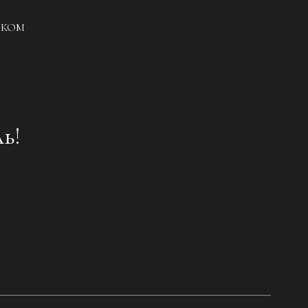
СКОМ
ь!